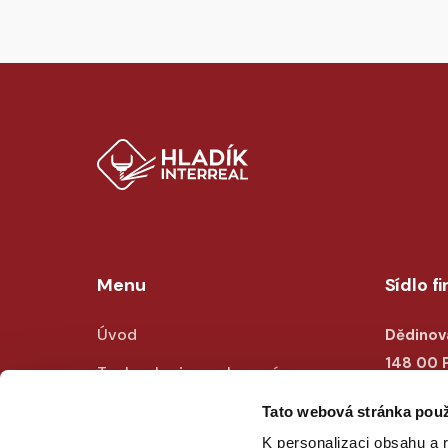
Menu
Sídlo f
Úvod
Dědinov
148 00 
Technologie a vybavení
IČO: 28
Ukázky výroby
Tato webová stránka použ
DIČ: CZ
K personalizaci obsahu a 