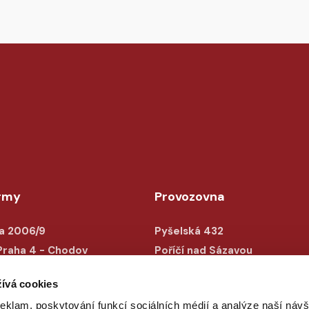
irmy
Provozovna
a 2006/9
Pyšelská 432
Praha 4 - Chodov
Poříčí nad Sázavou
387619
257 21
ívá cookies
28387619
reklam, poskytování funkcí sociálních médií a analýze naší návš