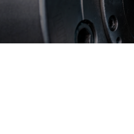
Specializujeme se na CNC frézování a soustružení v
malých, středních i velkých seriích kusů.